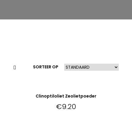
SORTEER OP
VERDER LEZEN
Clinoptiloliet Zeolietpoeder
Niet op voorraad
€
9.20
VERDER LEZEN