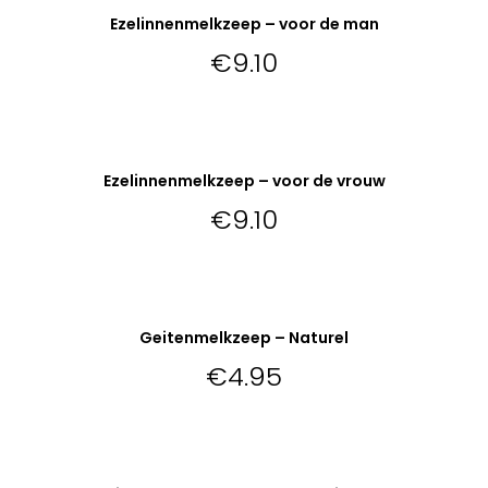
Ezelinnenmelkzeep – voor de man
Niet op voorraad
€
9.10
VERDER LEZEN
Ezelinnenmelkzeep – voor de vrouw
Niet op voorraad
€
9.10
VERDER LEZEN
Geitenmelkzeep – Naturel
Niet op voorraad
€
4.95
VERDER LEZEN