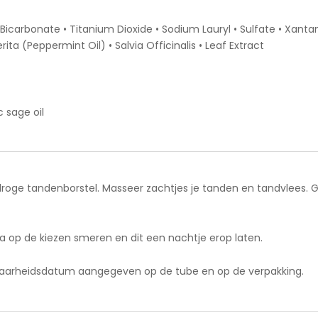
m Bicarbonate • Titanium Dioxide • Sodium Lauryl • Sulfate • Xant
a (Peppermint Oil) • Salvia Officinalis • Leaf Extract
c sage oil
oge tandenborstel. Masseer zachtjes je tanden en tandvlees. G
 op de kiezen smeren en dit een nachtje erop laten.
dbaarheidsdatum aangegeven op de tube en op de verpakking.