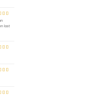
ut of
an
n last
ut of
ut of
ut of