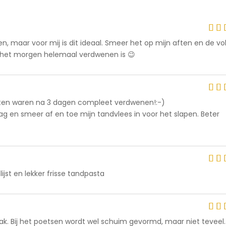
o
en, maar voor mij is dit ideaal. Smeer het op mijn aften en de v
5
5
t het morgen helemaal verdwenen is 😉
o
aften waren na 3 dagen compleet verdwenen!:-)
5
5
ag en smeer af en toe mijn tandvlees in voor het slapen. Beter
o
lijst en lekker frisse tandpasta
5
5
o
ak. Bij het poetsen wordt wel schuim gevormd, maar niet teveel.
5