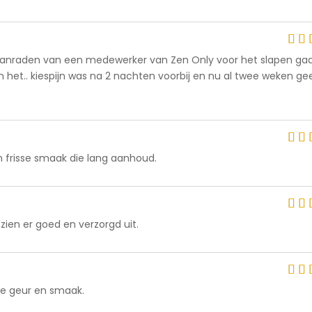
5
o
p aanraden van een medewerker van Zen Only voor het slapen ga
5
5
het.. kiespijn was na 2 nachten voorbij en nu al twee weken gee
o
en frisse smaak die lang aanhoud.
5
5
o
zien er goed en verzorgd uit.
5
5
o
sse geur en smaak.
5
5