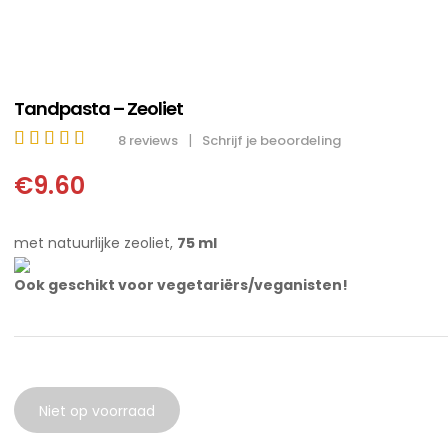
Tandpasta – Zeoliet
|
8
reviews
Schrijf je beoordeling
5.00
€
9.60
out of 5
met natuurlijke zeoliet,
75 ml
Ook geschikt voor vegetariërs/veganisten!
Niet op voorraad