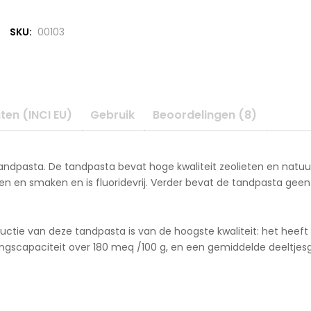
SKU:
00103
ten (INCI EU)
Gebruik
Beoordelingen (8)
andpasta. De tandpasta bevat hoge kwaliteit zeolieten en natuur
n en smaken en is fluoridevrij. Verder bevat de tandpasta geen d
oductie van deze tandpasta is van de hoogste kwaliteit: het heeft
lingscapaciteit over 180 meq /100 g, en een gemiddelde deeltjes