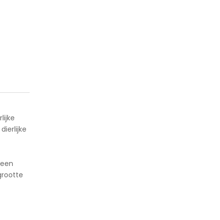
lijke
ierlijke
 een
grootte