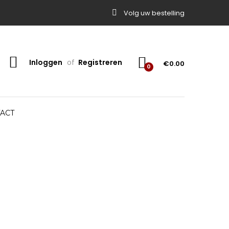
Volg uw bestelling
Inloggen
of
Registreren
€
0.00
0
ACT