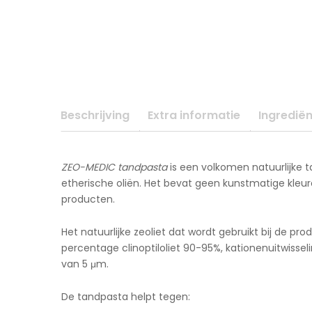
Beschrijving
Extra informatie
Ingrediën
ZEO-MEDIC tandpasta
is een volkomen natuurlijke t
etherische oliën. Het bevat geen kunstmatige kleure
producten.
Het natuurlijke zeoliet dat wordt gebruikt bij de pr
percentage clinoptiloliet 90-95%, kationenuitwisse
van 5 μm.
De tandpasta helpt tegen: